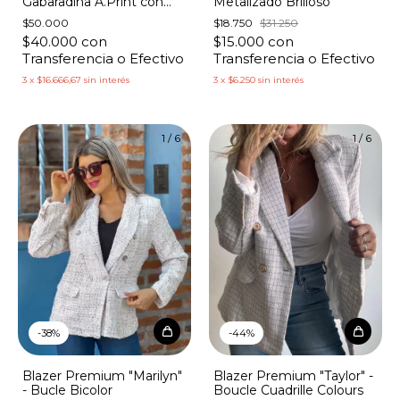
Gabaradina A.Print con
Metalizado Brilloso
Tachas
$50.000
$18.750
$31.250
$40.000
con
$15.000
con
Transferencia o Efectivo
Transferencia o Efectivo
3
x
$16.666,67
sin interés
3
x
$6.250
sin interés
1
/
6
1
/
6
-
38
%
-
44
%
Blazer Premium "Marilyn"
Blazer Premium "Taylor" -
- Bucle Bicolor
Boucle Cuadrille Colours