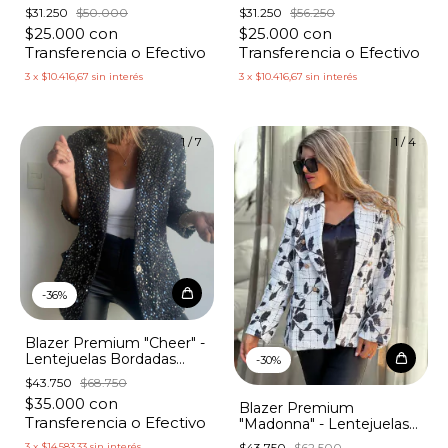
$31.250
$50.000
$31.250
$56.250
$25.000
con
$25.000
con
Transferencia o Efectivo
Transferencia o Efectivo
3
x
$10.416,67
sin interés
3
x
$10.416,67
sin interés
1
/
7
1
/
4
-
36
%
Blazer Premium "Cheer" -
Lentejuelas Bordadas
-
30
%
Brillantes
$43.750
$68.750
$35.000
con
Blazer Premium
Transferencia o Efectivo
"Madonna" - Lentejuelas
Bordadas Hojas Black &
$43.750
$62.500
3
x
$14.583,33
sin interés