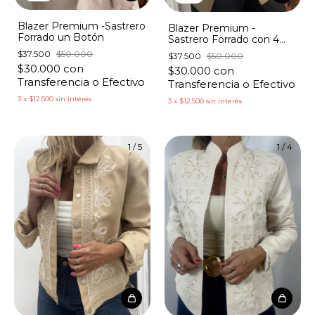
Blazer Premium -Sastrero
Blazer Premium -
Forrado un Botón
Sastrero Forrado con 4
Botones
$37.500
$50.000
$37.500
$50.000
$30.000
con
$30.000
con
Transferencia o Efectivo
Transferencia o Efectivo
3
x
$12.500
sin interés
3
x
$12.500
sin interés
1
/
5
1
/
4