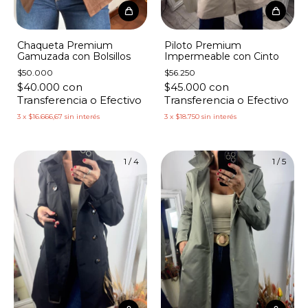
Chaqueta Premium
Piloto Premium
Gamuzada con Bolsillos
Impermeable con Cinto
$50.000
$56.250
$40.000
con
$45.000
con
Transferencia o Efectivo
Transferencia o Efectivo
3
x
$16.666,67
sin interés
3
x
$18.750
sin interés
1
/
4
1
/
5