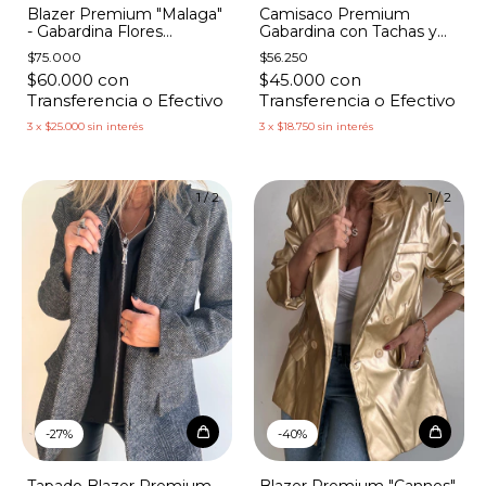
Blazer Premium "Malaga"
Camisaco Premium
- Gabardina Flores
Gabardina con Tachas y
Canutillos
Bolsillos
$75.000
$56.250
$60.000
con
$45.000
con
Transferencia o Efectivo
Transferencia o Efectivo
3
x
$25.000
sin interés
3
x
$18.750
sin interés
1
/
2
1
/
2
-
27
%
-
40
%
Tapado Blazer Premium
Blazer Premium "Cannes"