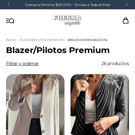
Compra Minima $125.000 - Envios a Todo el País
INICIO
/
BLAZER/PILOTOS PREMIUM
/
BREADCRUMBS.BASICOS5
Blazer/Pilotos Premium
Filtrar y ordenar
26 productos
1
/
2
1
/
5