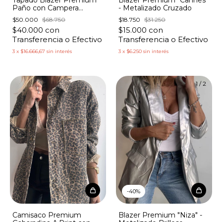
Paño con Campera
- Metalizado Cruzado
Algodón con Capucha
$50.000
$68.750
$18.750
$31.250
$40.000
con
$15.000
con
Transferencia o Efectivo
Transferencia o Efectivo
3
x
$16.666,67
sin interés
3
x
$6.250
sin interés
1
/
2
-
40
%
Camisaco Premium
Blazer Premium "Niza" -