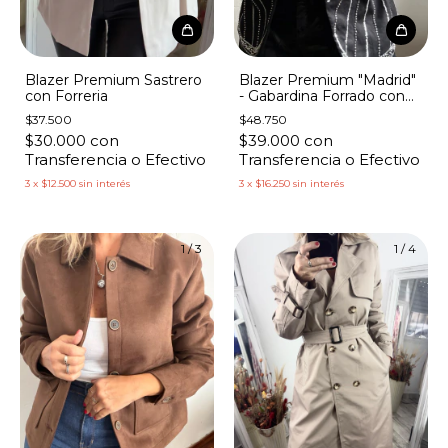
Blazer Premium Sastrero
Blazer Premium "Madrid"
con Forreria
- Gabardina Forrado con
Lentejuelas
$37.500
$48.750
$30.000
con
$39.000
con
Transferencia o Efectivo
Transferencia o Efectivo
3
x
$12.500
sin interés
3
x
$16.250
sin interés
1
/
3
1
/
4