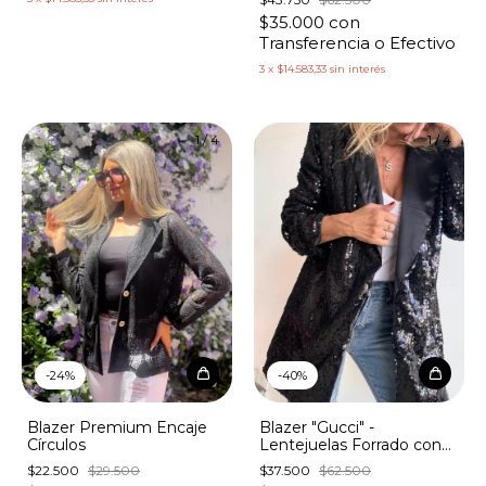
White
$35.000
con
Transferencia o Efectivo
3
x
$14.583,33
sin interés
1
/
4
1
/
4
-
40
%
-
24
%
Blazer "Gucci" -
Blazer Premium Encaje
Lentejuelas Forrado con
Círculos
Hombreras
$37.500
$62.500
$22.500
$29.500