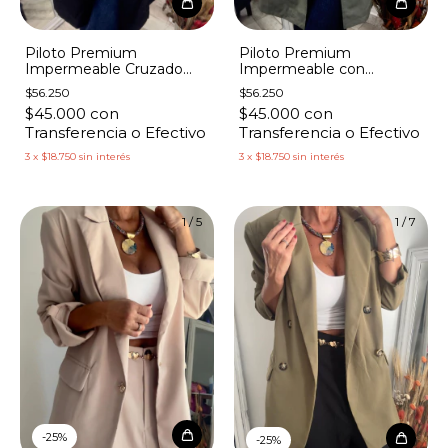
Piloto Premium
Piloto Premium
Impermeable Cruzado
Impermeable con
con Cinto
Capucha Botones
$56.250
$56.250
Broches
$45.000
con
$45.000
con
Transferencia o Efectivo
Transferencia o Efectivo
3
x
$18.750
sin interés
3
x
$18.750
sin interés
1
/
5
1
/
7
-
25
%
-
25
%