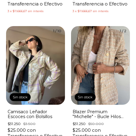
Transferencia o Efectivo
Transferencia o Efectivo
3
x
$11.666,67
sin interés
3
x
$11.666,67
sin interés
1
/
10
1
/
2
Sin stock
Sin stock
Camisaco Leñador
Blazer Premium
Escoces con Bolsillos
"Michelle" - Bucle Hilos
Dorados
$31.250
$3.500
$31.250
$50.000
$25.000
con
$25.000
con
Transferencia o Efectivo
Transferencia o Efectivo