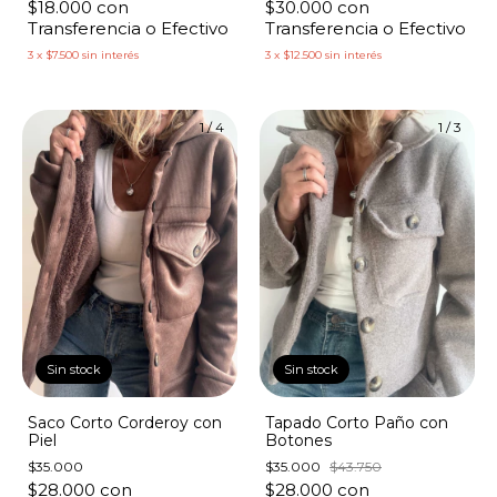
$30.000
con
$18.000
con
Transferencia o Efectivo
Transferencia o Efectivo
3
x
$12.500
sin interés
3
x
$7.500
sin interés
1
/
4
1
/
3
Sin stock
Sin stock
Saco Corto Corderoy con
Tapado Corto Paño con
Piel
Botones
$35.000
$35.000
$43.750
$28.000
con
$28.000
con