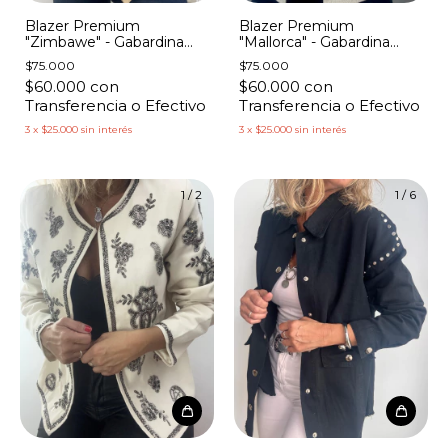
Blazer Premium
Blazer Premium
"Zimbawe" - Gabardina
"Mallorca" - Gabardina
Hojas Bordadas
Bordado Flores y Costuras
$75.000
$75.000
$60.000
con
$60.000
con
Transferencia o Efectivo
Transferencia o Efectivo
3
x
$25.000
sin interés
3
x
$25.000
sin interés
1
/
2
1
/
6