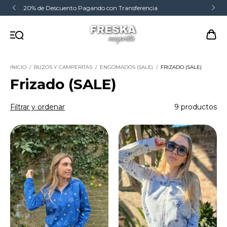
Compra Minima $125.000 - Envios a Todo el País
INICIO
/
BUZOS Y CAMPERITAS
/
ENGOMADOS (SALE)
/
FRIZADO (SALE)
Frizado (SALE)
Filtrar y ordenar
9 productos
1
/
3
1
/
5