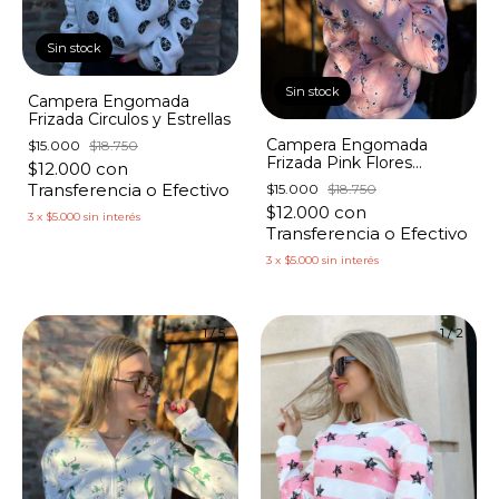
Sin stock
Sin stock
Campera Engomada
Frizada Circulos y Estrellas
Campera Engomada
$15.000
$18.750
Frizada Pink Flores
$12.000
con
Blancas y Azules
Transferencia o Efectivo
$15.000
$18.750
$12.000
con
3
x
$5.000
sin interés
Transferencia o Efectivo
3
x
$5.000
sin interés
1
/
5
1
/
2