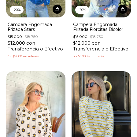
-
20
%
-
20
%
Campera Engomada
Campera Engomada
Frizada Stars
Frizada Florcitas Bicolor
$15.000
$18.750
$15.000
$18.750
$12.000
con
$12.000
con
Transferencia o Efectivo
Transferencia o Efectivo
3
x
$5.000
sin interés
3
x
$5.000
sin interés
1
/
4
1
/
4