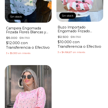
Sin stock
Sin stock
Buzo Importado
Campera Engomada
Engomado Frizado
Frizada Flores Blancas y
Estampado Franjas y
Verdes
$12.500
$18.750
$15.000
$18.750
Estrellas
$10.000
con
$12.000
con
Transferencia o Efectivo
Transferencia o Efectivo
3
x
$4.166,67
sin interés
3
x
$5.000
sin interés
1
/
2