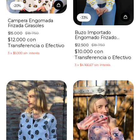
-
20
%
-
33
%
Campera Engomada
Frizada Girasoles
Buzo Importado
$15.000
$18.750
Engomado Frizado
$12.000
con
Estampado Rayado con
$12.500
$18.750
Transferencia o Efectivo
Estrellas
$10.000
con
3
x
$5.000
sin interés
Transferencia o Efectivo
3
x
$4.166,67
sin interés
1
/
2