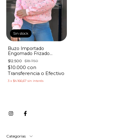
Sin stock
Buzo Importado
Engomado Frizado
Estampado Florcitas
$12.500
$18.750
$10.000
con
Transferencia o Efectivo
3
x
$4.166,67
sin interés
Categorías