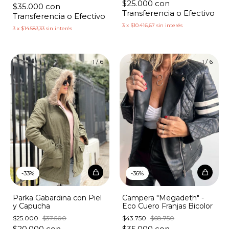
$25.000
con
$35.000
con
Transferencia o Efectivo
Transferencia o Efectivo
3
x
$10.416,67
sin interés
3
x
$14.583,33
sin interés
1
/
6
1
/
6
-
33
%
-
36
%
Parka Gabardina con Piel
Campera "Megadeth" -
y Capucha
Eco Cuero Franjas Bicolor
$25.000
$37.500
$43.750
$68.750
$20.000
con
$35.000
con