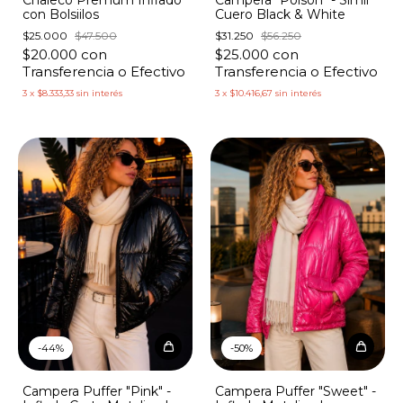
con Bolsiilos
Cuero Black & White
$25.000
$47.500
$31.250
$56.250
$20.000
con
$25.000
con
Transferencia o Efectivo
Transferencia o Efectivo
3
x
$8.333,33
sin interés
3
x
$10.416,67
sin interés
1
/
10
1
/
8
-
44
%
-
50
%
Campera Puffer "Pink" -
Campera Puffer "Sweet" -