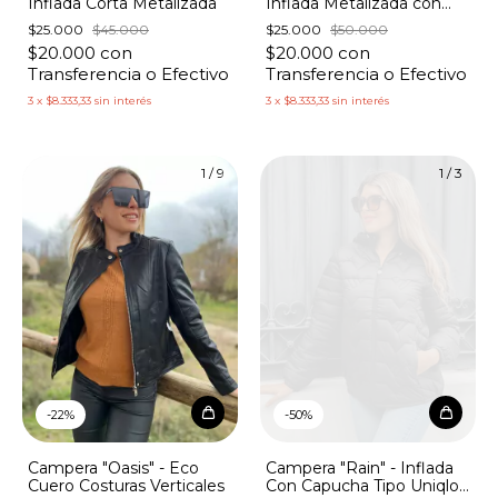
Inflada Corta Metalizada
Inflada Metalizada con
Corazones
$25.000
$45.000
$25.000
$50.000
$20.000
con
$20.000
con
Transferencia o Efectivo
Transferencia o Efectivo
3
x
$8.333,33
sin interés
3
x
$8.333,33
sin interés
1
/
9
1
/
3
-
22
%
-
50
%
Campera "Oasis" - Eco
Campera "Rain" - Inflada
Cuero Costuras Verticales
Con Capucha Tipo Uniqlo