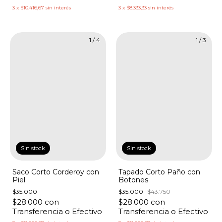
3
x
$10.416,67
sin interés
3
x
$8.333,33
sin interés
1
/
4
1
/
3
Sin stock
Sin stock
Saco Corto Corderoy con
Tapado Corto Paño con
Piel
Botones
$35.000
$35.000
$43.750
$28.000
con
$28.000
con
Transferencia o Efectivo
Transferencia o Efectivo