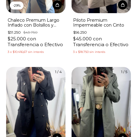
-
29
%
Chaleco Premum Largo
Piloto Premium
Inflado con Bolsillos y
Impermeable con Cinto
Capucha
$31.250
$43.750
$56.250
$25.000
con
$45.000
con
Transferencia o Efectivo
Transferencia o Efectivo
3
x
$10.416,67
sin interés
3
x
$18.750
sin interés
1
/
4
1
/
5