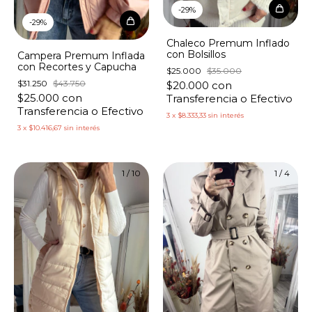
-
29
%
-
29
%
Chaleco Premum Inflado
con Bolsillos
Campera Premum Inflada
con Recortes y Capucha
$25.000
$35.000
$31.250
$43.750
$20.000
con
$25.000
con
Transferencia o Efectivo
Transferencia o Efectivo
3
x
$8.333,33
sin interés
3
x
$10.416,67
sin interés
1
/
10
1
/
4