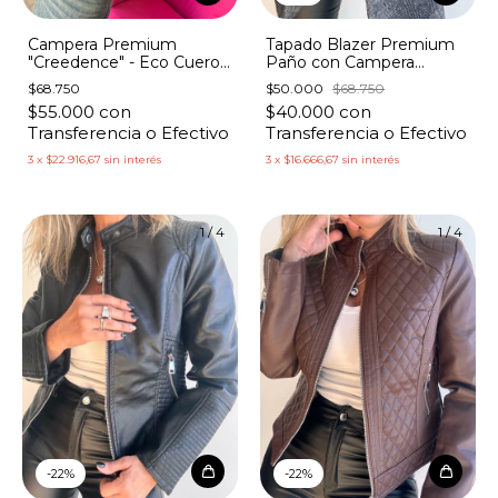
Campera Premium
Tapado Blazer Premium
"Creedence" - Eco Cuero
Paño con Campera
Gastada con Cierres
Algodón con Capucha
$68.750
$50.000
$68.750
$55.000
con
$40.000
con
Transferencia o Efectivo
Transferencia o Efectivo
3
x
$22.916,67
sin interés
3
x
$16.666,67
sin interés
1
/
4
1
/
4
-
22
%
-
22
%