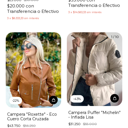
Transferencia o Efectivo
$20.000
con
Transferencia o Efectivo
3
x
$14.583,33
sin interés
3
x
$8.333,33
sin interés
1
/
9
1
/
10
-
43
%
-
22
%
Campera Puffer "Michelin"
Campera "Roxette" - Eco
- Inflada Lisa
Cuero Corta Cruzada
$31.250
$55.000
$43.750
$56.250