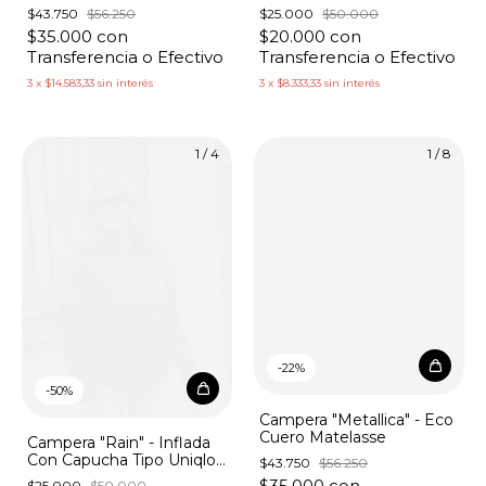
"Electro"
$43.750
$56.250
$25.000
$50.000
$35.000
con
$20.000
con
Transferencia o Efectivo
Transferencia o Efectivo
3
x
$14.583,33
sin interés
3
x
$8.333,33
sin interés
1
/
4
1
/
8
-
22
%
-
50
%
Campera "Metallica" - Eco
Cuero Matelasse
Campera "Rain" - Inflada
Con Capucha Tipo Uniqlo
$43.750
$56.250
"Ondas"
$35.000
con
$25.000
$50.000