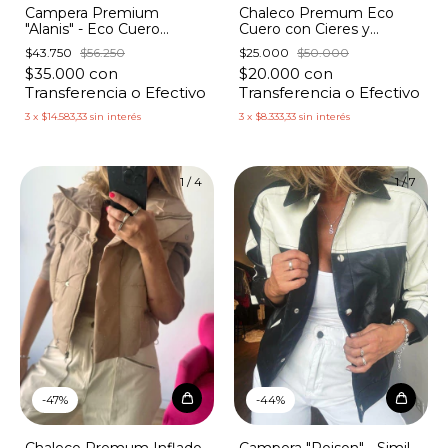
Campera Premium
Chaleco Premum Eco
"Alanis" - Eco Cuero
Cuero con Cieres y
Hombros Matelasse
Botones
$43.750
$56.250
$25.000
$50.000
$35.000
con
$20.000
con
Transferencia o Efectivo
Transferencia o Efectivo
3
x
$14.583,33
sin interés
3
x
$8.333,33
sin interés
1
/
4
1
/
7
-
47
%
-
44
%
Chaleco Premum Inflado
Campera "Poison" - Simil