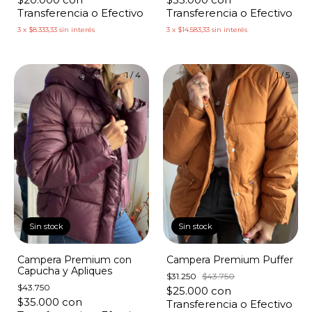
Transferencia o Efectivo
Transferencia o Efectivo
3
x
$8.333,33
sin interés
3
x
$14.583,33
sin interés
1
/
4
1
/
5
Sin stock
Sin stock
Campera Premium con
Campera Premium Puffer
Capucha y Apliques
$31.250
$43.750
$43.750
$25.000
con
$35.000
con
Transferencia o Efectivo