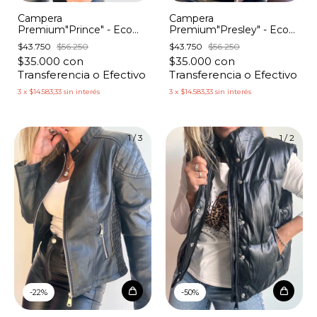
Campera
Campera
Premium"Prince" - Eco
Premium"Presley" - Eco
Cuero Mangas Bordadas
Cuero Matelasse
$43.750
$56.250
$43.750
$56.250
$35.000
con
$35.000
con
Transferencia o Efectivo
Transferencia o Efectivo
3
x
$14.583,33
sin interés
3
x
$14.583,33
sin interés
1
/
3
1
/
2
-
22
%
-
50
%