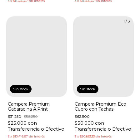
3
x
$11.666,67
sin interés
3
x
$11.666,67
sin interés
1
/
3
Sin stock
Sin stock
Campera Premium
Campera Premium Eco
Gabaradina A.Print
Cuero con Tachas
$31.250
$56.250
$62.500
$25.000
con
$50.000
con
Transferencia o Efectivo
Transferencia o Efectivo
3
x
$10.416,67
sin interés
3
x
$20.833,33
sin interés