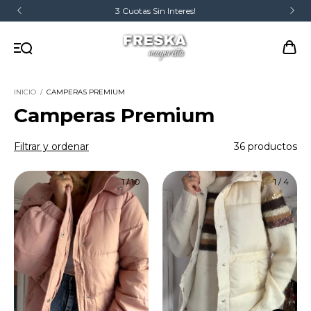
3 Cuotas Sin Interes!
INICIO
/
CAMPERAS PREMIUM
Camperas Premium
Filtrar y ordenar
36 productos
1
/
10
1
/
4