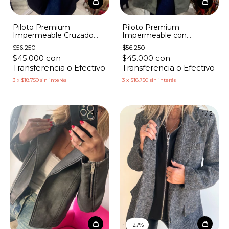
Piloto Premium
Piloto Premium
Impermeable Cruzado
Impermeable con
con Cinto
Capucha Botones
$56.250
$56.250
Broches
$45.000
con
$45.000
con
Transferencia o Efectivo
Transferencia o Efectivo
3
x
$18.750
sin interés
3
x
$18.750
sin interés
1
/
4
1
/
2
-
27
%