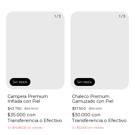
1
/
3
1
/
3
Sin stock
Sin stock
Campera Premium
Chaleco Premum
Inflada con Piel
Gamuzado con Piel
$43.750
$62.500
$37.500
$56.250
$35.000
con
$30.000
con
Transferencia o Efectivo
Transferencia o Efectivo
3
x
$14.583,33
sin interés
3
x
$12.500
sin interés