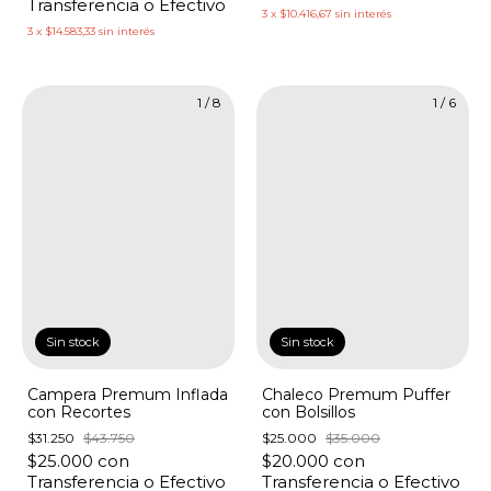
Transferencia o Efectivo
3
x
$10.416,67
sin interés
3
x
$14.583,33
sin interés
1
/
8
1
/
6
Sin stock
Sin stock
Campera Premum Inflada
Chaleco Premum Puffer
con Recortes
con Bolsillos
$31.250
$43.750
$25.000
$35.000
$25.000
con
$20.000
con
Transferencia o Efectivo
Transferencia o Efectivo