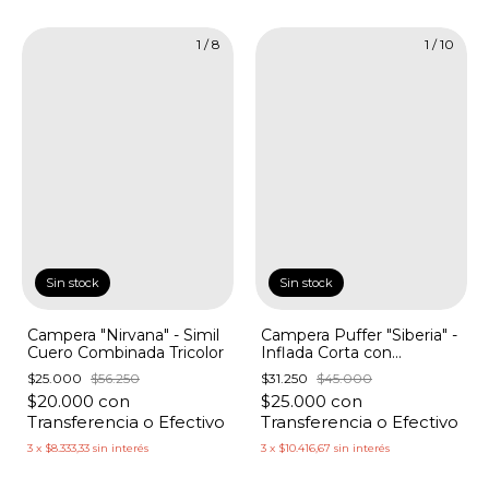
1
/
8
1
/
10
Sin stock
Sin stock
Campera "Nirvana" - Simil
Campera Puffer "Siberia" -
Cuero Combinada Tricolor
Inflada Corta con
Recortes y Capucha
$25.000
$56.250
$31.250
$45.000
$20.000
con
$25.000
con
Transferencia o Efectivo
Transferencia o Efectivo
3
x
$8.333,33
sin interés
3
x
$10.416,67
sin interés