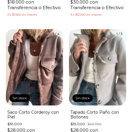
$30.000
con
$18.000
con
Transferencia o Efectivo
Transferencia o Efectivo
3
x
$12.500
sin interés
3
x
$7.500
sin interés
1
/
4
1
/
3
Sin stock
Sin stock
Saco Corto Corderoy con
Tapado Corto Paño con
Piel
Botones
$35.000
$35.000
$43.750
$28.000
con
$28.000
con