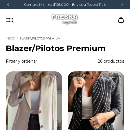
Compra Minima $125.000 - Envios a Todo el País
INICIO
/
BLAZER/PILOTOS PREMIUM
Blazer/Pilotos Premium
Filtrar y ordenar
26 productos
1
/
2
1
/
5