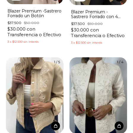
Blazer Premium -Sastrero
Blazer Premium -
Forrado un Botón
Sastrero Forrado con 4
Botones
$37.500
$50.000
$37.500
$50.000
$30.000
con
$30.000
con
Transferencia o Efectivo
Transferencia o Efectivo
3
x
$12.500
sin interés
3
x
$12.500
sin interés
1
/
5
1
/
4