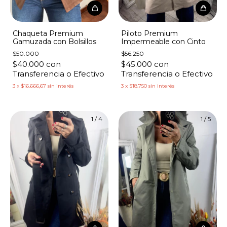
Chaqueta Premium
Piloto Premium
Gamuzada con Bolsillos
Impermeable con Cinto
$50.000
$56.250
$40.000
con
$45.000
con
Transferencia o Efectivo
Transferencia o Efectivo
3
x
$16.666,67
sin interés
3
x
$18.750
sin interés
1
/
4
1
/
5