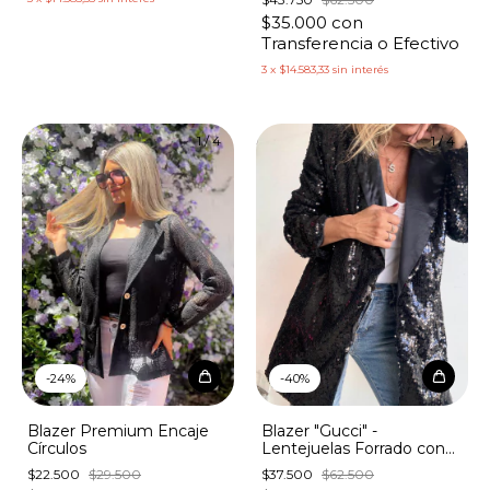
White
$35.000
con
Transferencia o Efectivo
3
x
$14.583,33
sin interés
1
/
4
1
/
4
-
40
%
-
24
%
Blazer "Gucci" -
Blazer Premium Encaje
Lentejuelas Forrado con
Círculos
Hombreras
$37.500
$62.500
$22.500
$29.500