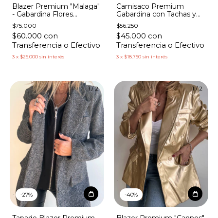
Blazer Premium "Malaga"
Camisaco Premium
- Gabardina Flores
Gabardina con Tachas y
Canutillos
Bolsillos
$75.000
$56.250
$60.000
con
$45.000
con
Transferencia o Efectivo
Transferencia o Efectivo
3
x
$25.000
sin interés
3
x
$18.750
sin interés
1
/
2
1
/
2
-
27
%
-
40
%
Tapado Blazer Premium
Blazer Premium "Cannes"