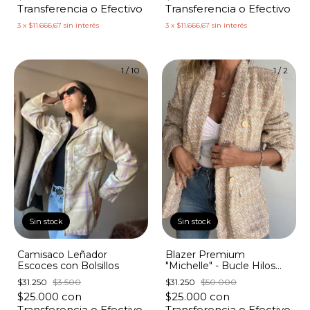
Transferencia o Efectivo
Transferencia o Efectivo
3
x
$11.666,67
sin interés
3
x
$11.666,67
sin interés
1
/
10
1
/
2
Sin stock
Sin stock
Camisaco Leñador
Blazer Premium
Escoces con Bolsillos
"Michelle" - Bucle Hilos
Dorados
$31.250
$3.500
$31.250
$50.000
$25.000
con
$25.000
con
Transferencia o Efectivo
Transferencia o Efectivo