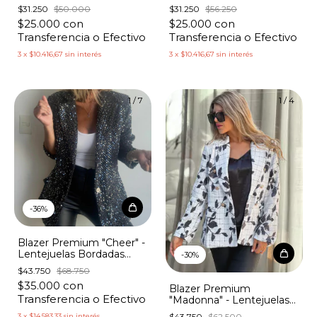
$31.250
$50.000
$31.250
$56.250
$25.000
con
$25.000
con
Transferencia o Efectivo
Transferencia o Efectivo
3
x
$10.416,67
sin interés
3
x
$10.416,67
sin interés
1
/
7
1
/
4
-
36
%
Blazer Premium "Cheer" -
Lentejuelas Bordadas
-
30
%
Brillantes
$43.750
$68.750
$35.000
con
Blazer Premium
Transferencia o Efectivo
"Madonna" - Lentejuelas
Bordadas Hojas Black &
$43.750
$62.500
3
x
$14.583,33
sin interés