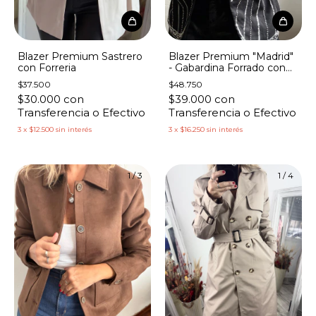
Blazer Premium Sastrero
Blazer Premium "Madrid"
con Forreria
- Gabardina Forrado con
Lentejuelas
$37.500
$48.750
$30.000
con
$39.000
con
Transferencia o Efectivo
Transferencia o Efectivo
3
x
$12.500
sin interés
3
x
$16.250
sin interés
1
/
3
1
/
4