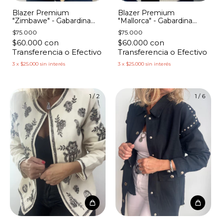
Blazer Premium
Blazer Premium
"Zimbawe" - Gabardina
"Mallorca" - Gabardina
Hojas Bordadas
Bordado Flores y Costuras
$75.000
$75.000
$60.000
con
$60.000
con
Transferencia o Efectivo
Transferencia o Efectivo
3
x
$25.000
sin interés
3
x
$25.000
sin interés
1
/
2
1
/
6