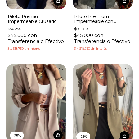
Piloto Premium
Piloto Premium
Impermeable Cruzado
Impermeable con
con Cinto
Capucha Botones
$56.250
$56.250
Broches
$45.000
con
$45.000
con
Transferencia o Efectivo
Transferencia o Efectivo
3
x
$18.750
sin interés
3
x
$18.750
sin interés
1
/
5
1
/
7
-
25
%
-
25
%