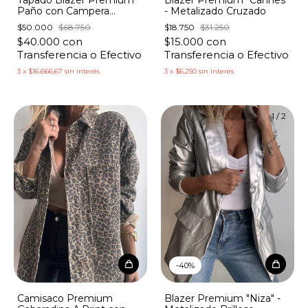
Paño con Campera
- Metalizado Cruzado
Algodón con Capucha
$50.000
$68.750
$18.750
$31.250
$40.000
con
$15.000
con
Transferencia o Efectivo
Transferencia o Efectivo
3
x
$16.666,67
sin interés
3
x
$6.250
sin interés
1
/
2
-
40
%
Camisaco Premium
Blazer Premium "Niza" -