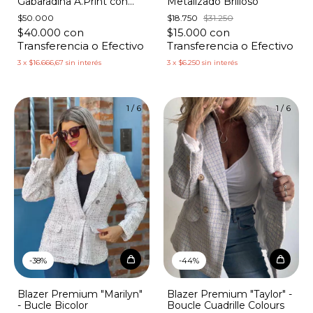
Gabaradina A.Print con
Metalizado Brilloso
Tachas
$50.000
$18.750
$31.250
$40.000
con
$15.000
con
Transferencia o Efectivo
Transferencia o Efectivo
3
x
$16.666,67
sin interés
3
x
$6.250
sin interés
1
/
6
1
/
6
-
38
%
-
44
%
Blazer Premium "Marilyn"
Blazer Premium "Taylor" -
- Bucle Bicolor
Boucle Cuadrille Colours