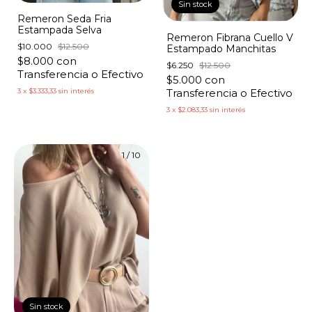
Sin stock
Remeron Seda Fria
Estampada Selva
Remeron Fibrana Cuello V
$10.000
$12.500
Estampado Manchitas
$8.000
con
$6.250
$12.500
Transferencia o Efectivo
$5.000
con
3
x
$3.333,33
sin interés
Transferencia o Efectivo
3
x
$2.083,33
sin interés
1
/
10
Sin stock