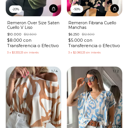
-
20
%
-
50
%
Remeron Over Size Saten
Remeron Fibrana Cuello
Cuello V Liso
Manchas
$10.000
$12.500
$6.250
$12.500
$8.000
con
$5.000
con
Transferencia o Efectivo
Transferencia o Efectivo
3
x
$3.333,33
sin interés
3
x
$2.083,33
sin interés
1
/
4
1
/
2