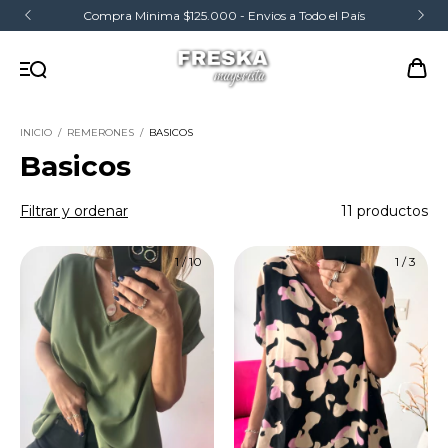
Compra Minima $125.000 - Envios a Todo el País
INICIO
/
REMERONES
/
BASICOS
Basicos
Filtrar y ordenar
11 productos
1
/
10
1
/
3