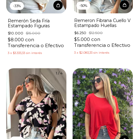
-
50
%
-
33
%
Remeron Fibrana Cuello V
Remerón Seda Fría
Estampado Huellas
Estampado Figuras
$6.250
$12.500
$10.000
$15.000
$5.000
con
$8.000
con
Transferencia o Efectivo
Transferencia o Efectivo
3
x
$2.083,33
sin interés
3
x
$3.333,33
sin interés
1
/
4
1
/
10