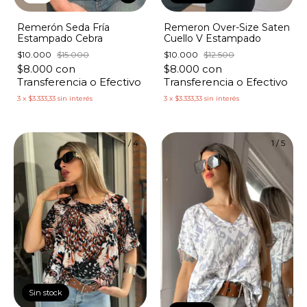
Remerón Seda Fría
Remeron Over-Size Saten
Estampado Cebra
Cuello V Estampado
$10.000
$15.000
$10.000
$12.500
$8.000
con
$8.000
con
Transferencia o Efectivo
Transferencia o Efectivo
3
x
$3.333,33
sin interés
3
x
$3.333,33
sin interés
1
/
4
1
/
5
Sin stock