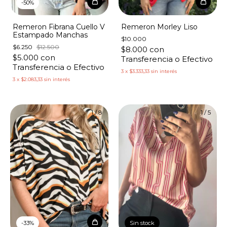
-
50
%
Remeron Fibrana Cuello V
Remeron Morley Liso
Estampado Manchas
$10.000
$6.250
$12.500
$8.000
con
$5.000
con
Transferencia o Efectivo
Transferencia o Efectivo
3
x
$3.333,33
sin interés
3
x
$2.083,33
sin interés
1
/
8
1
/
5
-
33
%
Sin stock