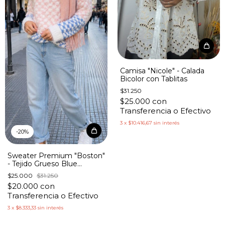
Camisa "Nicole" - Calada
Bicolor con Tablitas
$31.250
$25.000
con
Transferencia o Efectivo
3
x
$10.416,67
sin interés
-
20
%
Sweater Premium "Boston"
- Tejido Grueso Blue
Degrade
$25.000
$31.250
$20.000
con
Transferencia o Efectivo
3
x
$8.333,33
sin interés