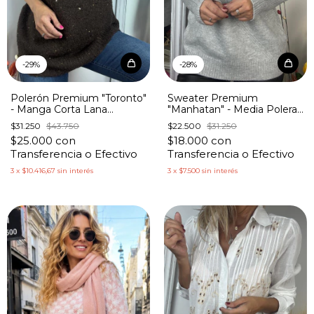
-
29
%
-
28
%
Polerón Premium "Toronto"
Sweater Premium
- Manga Corta Lana
"Manhatan" - Media Polera
Cashmire con Lentejuelas
Lana Cashmire Triángulos
$31.250
$43.750
$22.500
$31.250
$25.000
con
$18.000
con
Transferencia o Efectivo
Transferencia o Efectivo
3
x
$10.416,67
sin interés
3
x
$7.500
sin interés