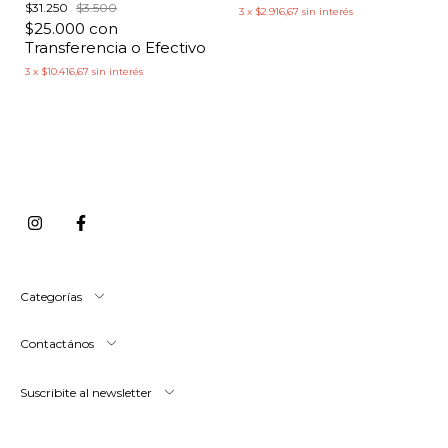
$31.250
$3.500
3
x
$2.916,67
sin interés
$25.000
con
Transferencia o Efectivo
3
x
$10.416,67
sin interés
Categorías
Contactános
Suscribite al newsletter