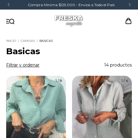
Compra Minima $125.000 - Envios a Todo el País
INICIO
/
CAMISAS
/
BASICAS
Basicas
Filtrar y ordenar
14 productos
1
/
8
1
/
4