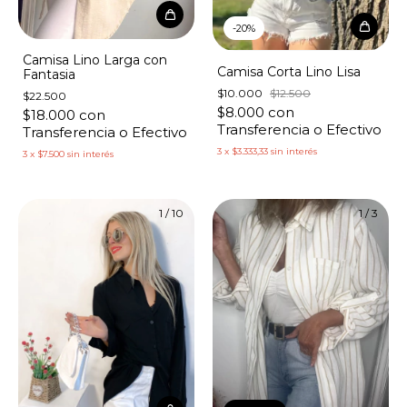
-
20
%
Camisa Lino Larga con
Camisa Corta Lino Lisa
Fantasia
$10.000
$12.500
$22.500
$8.000
con
$18.000
con
Transferencia o Efectivo
Transferencia o Efectivo
3
x
$3.333,33
sin interés
3
x
$7.500
sin interés
1
/
10
1
/
3