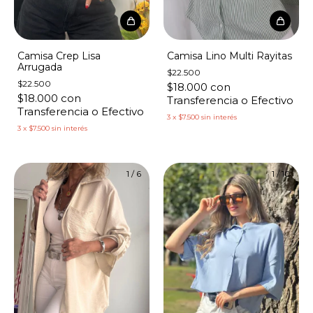
Camisa Crep Lisa
Camisa Lino Multi Rayitas
Arrugada
$22.500
$22.500
$18.000
con
$18.000
con
Transferencia o Efectivo
Transferencia o Efectivo
3
x
$7.500
sin interés
3
x
$7.500
sin interés
1
/
6
1
/
10