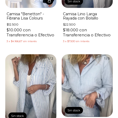
Sin stock
Camisa "Benetton" -
Camisa Lino Larga
Fibrana Lisa Colours
Rayada con Bolsillo
$12.500
$22.500
$10.000
con
$18.000
con
Transferencia o Efectivo
Transferencia o Efectivo
3
x
$4.166,67
sin interés
3
x
$7.500
sin interés
1
/
2
1
/
5
Sin stock
Sin stock