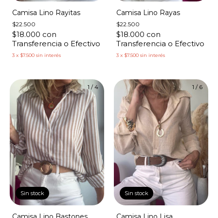
Camisa Lino Rayitas
Camisa Lino Rayas
$22.500
$22.500
$18.000
con
$18.000
con
Transferencia o Efectivo
Transferencia o Efectivo
3
x
$7.500
sin interés
3
x
$7.500
sin interés
1
/
4
1
/
6
Sin stock
Sin stock
Camisa Lino Bastones
Camisa Lino Lisa