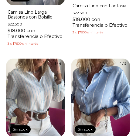
Camisa Lino con Fantasia
Camisa Lino Larga
$22.500
Bastones con Bolsillo
$18.000
con
$22.500
Transferencia o Efectivo
$18.000
con
3
x
$7.500
sin interés
Transferencia o Efectivo
3
x
$7.500
sin interés
1
/
4
1
/
5
Sin stock
Sin stock