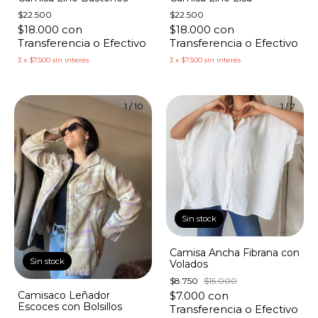
$22.500
$22.500
$18.000
con
$18.000
con
Transferencia o Efectivo
Transferencia o Efectivo
3
x
$7.500
sin interés
3
x
$7.500
sin interés
1
/
10
1
/
7
Sin stock
Camisa Ancha Fibrana con
Sin stock
Volados
$8.750
$15.000
Camisaco Leñador
$7.000
con
Escoces con Bolsillos
Transferencia o Efectivo