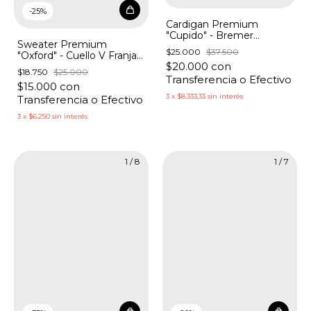
-
25
%
Cardigan Premium
"Cupido" - Bremer
Sweater Premium
Labrado Botones
$25.000
$37.500
"Oxford" - Cuello V Franjas
Corazones
$20.000
con
con Lurex
$18.750
$25.000
Transferencia o Efectivo
$15.000
con
3
x
$8.333,33
sin interés
Transferencia o Efectivo
3
x
$6.250
sin interés
1
/
8
1
/
7