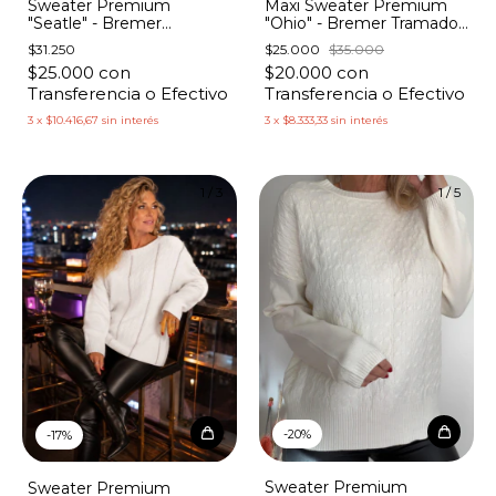
Sweater Premium
Maxi Sweater Premium
"Seatle" - Bremer
"Ohio" - Bremer Tramado
Trenzado
Manga Morley
$31.250
$25.000
$35.000
$25.000
con
$20.000
con
Transferencia o Efectivo
Transferencia o Efectivo
3
x
$10.416,67
sin interés
3
x
$8.333,33
sin interés
1
/
3
1
/
5
-
20
%
-
17
%
Sweater Premium
Sweater Premium