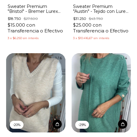
Sweater Premium
Sweater Premium
"Bristol" - Bremer Lurex
"Austin" - Tejido con Lurex
con Cuello
y Lentejuelas
$18.750
$27.500
$31.250
$43.750
$15.000
con
$25.000
con
Transferencia o Efectivo
Transferencia o Efectivo
3
x
$6.250
sin interés
3
x
$10.416,67
sin interés
1
/
6
1
/
4
-
20
%
-
29
%