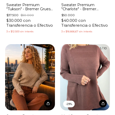
Sweater Premium
Sweater Premium
"Tukson" - Bremer Grueso
"Charlote" - Bremer
Bordado Manga Ancha
Grueso Ramas Bordadas
$37.500
$50.000
$50.000
$30.000
con
$40.000
con
Transferencia o Efectivo
Transferencia o Efectivo
3
x
$12.500
sin interés
3
x
$16.666,67
sin interés
1
/
5
1
/
10
-
29
%