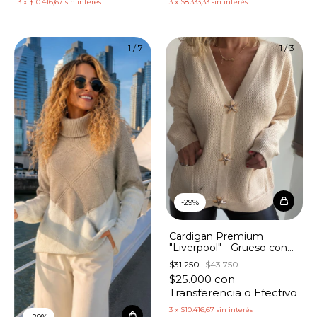
3
x
$10.416,67
sin interés
3
x
$8.333,33
sin interés
1
/
7
1
/
3
-
29
%
Cardigan Premium
"Liverpool" - Grueso con
Bolsillos Botones Estrellas
$31.250
$43.750
$25.000
con
Transferencia o Efectivo
3
x
$10.416,67
sin interés
-
29
%