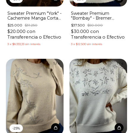
Sweater Premium "York" -
Sweater Premium
Cachemire Manga Corta
"Bombay" - Bremer
Maxi Lentejuelas
Grueso Lentejuelas
$25.000
$31.250
$37.500
$50.000
Triángulos
$20.000
con
$30.000
con
Transferencia o Efectivo
Transferencia o Efectivo
3
x
$8.333,33
sin interés
3
x
$12.500
sin interés
1
/
4
1
/
4
-
25
%