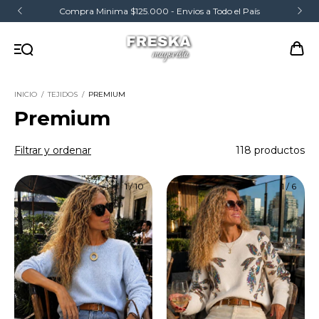
3 Cuotas Sin Interes!
INICIO
/
TEJIDOS
/
PREMIUM
Premium
Filtrar y ordenar
118 productos
1
/
10
1
/
6