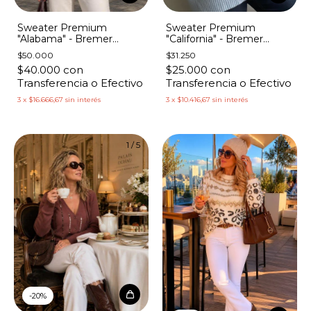
Sweater Premium
Sweater Premium
"Alabama" - Bremer
"California" - Bremer
Grueso Flores Bordadas
Ancho Detalles en Lurex
$50.000
$31.250
$40.000
con
$25.000
con
Transferencia o Efectivo
Transferencia o Efectivo
3
x
$16.666,67
sin interés
3
x
$10.416,67
sin interés
1
/
5
1
/
3
-
20
%