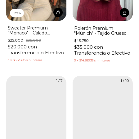
-
29
%
Sweater Premium
Polerón Premium
"Monaco" - Calado
"Münich" - Tejido Grueso
Broderie
Cuello y Mangas Morley
$25.000
$35.000
$43.750
$20.000
con
$35.000
con
Transferencia o Efectivo
Transferencia o Efectivo
3
x
$8.333,33
sin interés
3
x
$14.583,33
sin interés
1
/
7
1
/
10