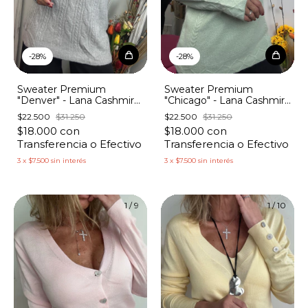
-
28
%
-
28
%
Sweater Premium
Sweater Premium
"Chicago" - Lana Cashmire
"Denver" - Lana Cashmire
Panal con Flechitas
con Trenzas
$22.500
$31.250
$22.500
$31.250
$18.000
con
$18.000
con
Transferencia o Efectivo
Transferencia o Efectivo
3
x
$7.500
sin interés
3
x
$7.500
sin interés
1
/
9
1
/
10