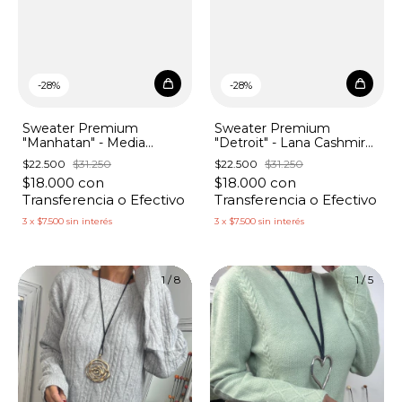
-
28
%
-
28
%
Sweater Premium
Sweater Premium
"Detroit" - Lana Cashmire
"Manhatan" - Media
Media Polera Rombos
Polera Lana Cashmire
$22.500
$31.250
$22.500
$31.250
Triángulos
$18.000
con
$18.000
con
Transferencia o Efectivo
Transferencia o Efectivo
3
x
$7.500
sin interés
3
x
$7.500
sin interés
1
/
8
1
/
5