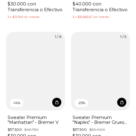
$30.000
con
$40.000
con
Transferencia o Efectivo
Transferencia o Efectivo
3
x
$12.500
sin interés
3
x
$16.666,67
sin interés
1
/
6
1
/
5
-
14
%
-
25
%
Sweater Premium
Sweater Premium
"Manhattan" - Bremer V
"Naples" - Bremer Grueso
Cuello V Entrelazado
$37.500
$43.750
$37.500
$50.000
$30.000
con
$30.000
con