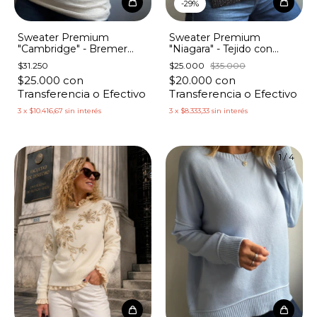
-
29
%
Sweater Premium
Sweater Premium
"Cambridge" - Bremer
"Niagara" - Tejido con
con Apliques Dorados
Lurex
$31.250
$25.000
$35.000
$25.000
con
$20.000
con
Transferencia o Efectivo
Transferencia o Efectivo
3
x
$10.416,67
sin interés
3
x
$8.333,33
sin interés
1
/
3
1
/
4