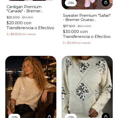
-
25
%
Cardigan Premium
"Canada" - Bremer
Lentejuelas
Sweater Premium "Safari"
$25.000
$31.250
- Bremer Grueso
$20.000
con
Lentejuelas A.Print
$37.500
$50.000
Transferencia o Efectivo
$30.000
con
3
x
$8.333,33
sin interés
Transferencia o Efectivo
3
x
$12.500
sin interés
1
/
4
1
/
8
-
20
%
-
25
%