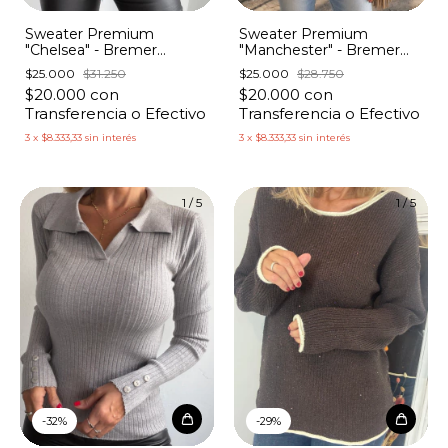
Sweater Premium
Sweater Premium
"Chelsea" - Bremer
"Manchester" - Bremer
Abotonado con Voladitos
Cuello V con Botones
$25.000
$31.250
$25.000
$28.750
$20.000
con
$20.000
con
Transferencia o Efectivo
Transferencia o Efectivo
3
x
$8.333,33
sin interés
3
x
$8.333,33
sin interés
1
/
5
1
/
5
-
32
%
-
29
%