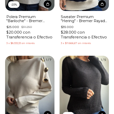
-
20
%
Polera Premium
Sweater Premium
"Bariloche" - Bremer
"Hering" - Bremer Rayado
Trenzado Corta
con Apliques Estrellas
$25.000
$31.250
$35.000
$20.000
con
$28.000
con
Transferencia o Efectivo
Transferencia o Efectivo
3
x
$8.333,33
sin interés
3
x
$11.666,67
sin interés
1
/
7
1
/
5