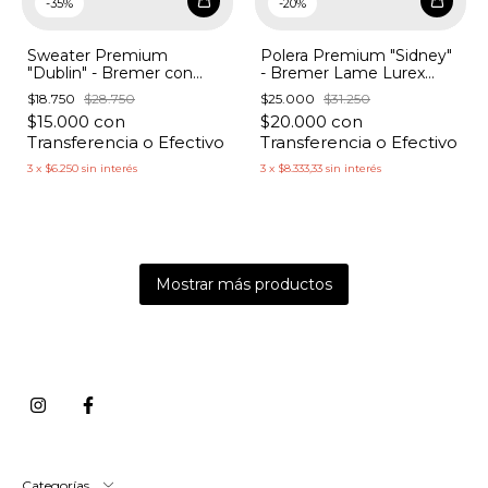
-
20
%
-
35
%
Polera Premium "Sidney"
Sweater Premium
- Bremer Lame Lurex
"Dublin" - Bremer con
Botones Manga
Lurex y Manga Strass
$25.000
$31.250
$18.750
$28.750
$20.000
con
$15.000
con
Transferencia o Efectivo
Transferencia o Efectivo
3
x
$8.333,33
sin interés
3
x
$6.250
sin interés
Mostrar más productos
Categorías