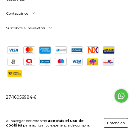
Contactános
Suscribite al newsletter
27-16056984-6
Copyright FRESKA Urbana Mayorista - 2026. Todos los derechos
Al navegar por este sitio
aceptás el uso de
Entendido
reservados.
cookies
para agilizar tu experiencia de compra.
Defensa de las y los consumidores. Para reclamos
ingresá acá.