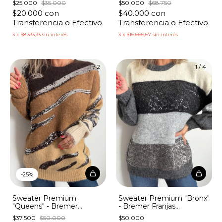
$25.000
$35.000
$50.000
$68.750
$20.000
con
$40.000
con
Transferencia o Efectivo
Transferencia o Efectivo
3
x
$8.333,33
sin interés
3
x
$16.666,67
sin interés
1
/
2
1
/
4
-
25
%
Sweater Premium
Sweater Premium "Bronx"
"Queens" - Bremer
- Bremer Franjas
Lentejuelas Cebra Tricolor
Lentejuelas
$37.500
$50.000
$50.000