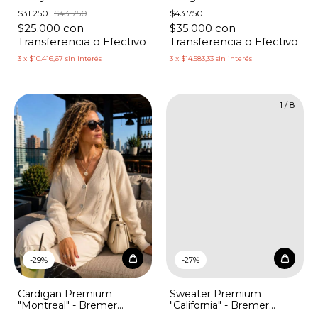
Over-Size Estrellas
Bordado Botones
$31.250
$43.750
$43.750
Lentejuelas
Brillantes
$25.000
con
$35.000
con
Transferencia o Efectivo
Transferencia o Efectivo
3
x
$10.416,67
sin interés
3
x
$14.583,33
sin interés
1
/
8
1
/
8
-
29
%
-
27
%
Cardigan Premium
Sweater Premium
"Montreal" - Bremer
"California" - Bremer
Trenzas con Piedras
Canutillos con Cierre