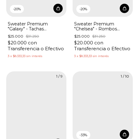
-
20
%
-
20
%
Sweater Premium
Sweater Premium
"Galaxy" - Tachas
"Chelsea" - Rombos
Estrellitas
Hombros Flores Caladas
$25.000
$31.250
$25.000
$31.250
$20.000
con
$20.000
con
Transferencia o Efectivo
Transferencia o Efectivo
3
x
$8.333,33
sin interés
3
x
$8.333,33
sin interés
1
/
9
1
/
10
-
33
%