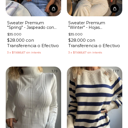
Sweater Premium
Sweater Premium
"Spring" - Jaspeado con
"Winter" - Hojas
Florcitas Bordadas
Lentejuelas
$35.000
$35.000
$28.000
con
$28.000
con
Transferencia o Efectivo
Transferencia o Efectivo
3
x
$11.666,67
sin interés
3
x
$11.666,67
sin interés
1
/
9
1
/
7