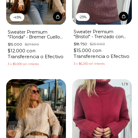
-
25
%
-
45
%
Sweater Premium
Sweater Premium
"Bristol" - Trenzado con
"Florida" - Bremer Cuello
Lurex
Bote
$18.750
$25.000
$15.000
$27.500
$15.000
con
$12.000
con
Transferencia o Efectivo
Transferencia o Efectivo
3
x
$6.250
sin interés
3
x
$5.000
sin interés
1
/
10
1
/
9