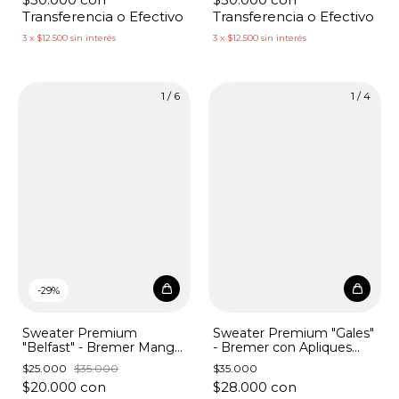
Transferencia o Efectivo
Transferencia o Efectivo
3
x
$12.500
sin interés
3
x
$12.500
sin interés
1
/
6
1
/
4
-
29
%
Sweater Premium
Sweater Premium "Gales"
"Belfast" - Bremer Manga
- Bremer con Apliques
Abierta con Apliques
Marinos
$25.000
$35.000
$35.000
$20.000
con
$28.000
con