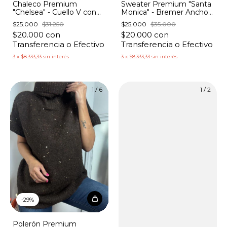
Chaleco Premium
Sweater Premium "Santa
"Chelsea" - Cuello V con
Monica" - Bremer Ancho
Tachas
Botón Mangas
$25.000
$31.250
$25.000
$35.000
$20.000
con
$20.000
con
Transferencia o Efectivo
Transferencia o Efectivo
3
x
$8.333,33
sin interés
3
x
$8.333,33
sin interés
1
/
6
1
/
2
-
29
%
Polerón Premium