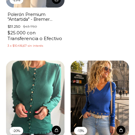
Polerón Premium
"Antartida" - Bremer
Grueso Combinado con
$31.250
$43.750
Lurex
$25.000
con
Transferencia o Efectivo
3
x
$10.416,67
sin interés
1
/
6
1
/
8
-
20
%
-
13
%