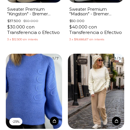
Sweater Premium
Sweater Premium
"Kingston" - Bremer
"Madison" - Bremer
Grueso Flores Canutillos
Grueso Flores Lentejuelas
$37.500
$50.000
$50.000
$30.000
con
$40.000
con
Transferencia o Efectivo
Transferencia o Efectivo
3
x
$12.500
sin interés
3
x
$16.666,67
sin interés
1
/
7
1
/
5
-
25
%