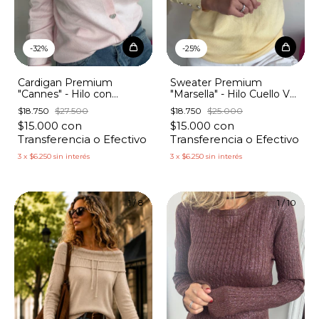
-
32
%
-
25
%
Cardigan Premium
Sweater Premium
"Cannes" - Hilo con
"Marsella" - Hilo Cuello V
Botones Corazón
con Botones Manga
$18.750
$27.500
$18.750
$25.000
$15.000
con
$15.000
con
Transferencia o Efectivo
Transferencia o Efectivo
3
x
$6.250
sin interés
3
x
$6.250
sin interés
1
/
8
1
/
10