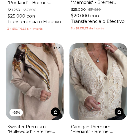
"Memphis" - Bremer
"Portland" - Bremer
Ancho Trenzas
Trenzas con Piedras
$25.000
$31.250
$31.250
$37.500
$20.000
con
$25.000
con
Transferencia o Efectivo
Transferencia o Efectivo
3
x
$8.333,33
sin interés
3
x
$10.416,67
sin interés
1
/
2
1
/
5
-
29
%
Sweater Premium
Cardigan Premium
"Hollywood" - Bremer
"Elegant" - Bremer