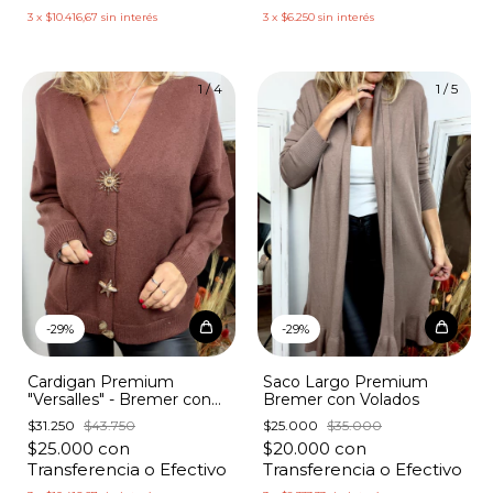
3
x
$10.416,67
sin interés
3
x
$6.250
sin interés
1
/
4
1
/
5
-
29
%
-
29
%
Cardigan Premium
Saco Largo Premium
"Versalles" - Bremer con
Bremer con Volados
Bolsillos Botones Marinos
$31.250
$43.750
$25.000
$35.000
$25.000
con
$20.000
con
Transferencia o Efectivo
Transferencia o Efectivo