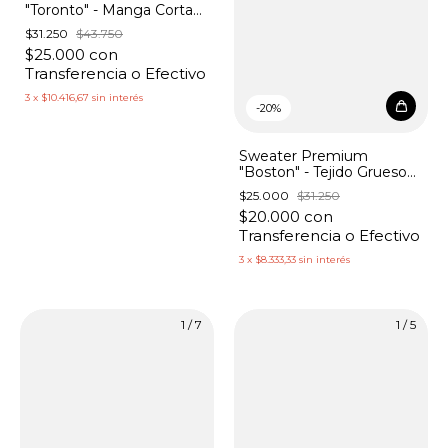
"Toronto" - Manga Corta
Lana Cashmire con
$31.250
$43.750
Lentejuelas
$25.000
con
Transferencia o Efectivo
3
x
$10.416,67
sin interés
-
20
%
Sweater Premium
"Boston" - Tejido Grueso
Blue Degrade
$25.000
$31.250
$20.000
con
Transferencia o Efectivo
3
x
$8.333,33
sin interés
1
/
7
1
/
5