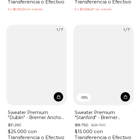
Transferencia o Efectivo
Transferencia o Efectivo
3
x
$8.333,33
sin interés
3
x
$11.666,67
sin interés
1
/
7
1
/
7
-
35
%
Sweater Premium
Sweater Premium
"Dublin" - Bremer Ancho
"Stanford" - Bremer
con Costuras
Manga 3/4 con Maxi
$31.250
$18.750
$28.750
Botón
$25.000
con
$15.000
con
Transferencia o Efectivo
Transferencia o Efectivo