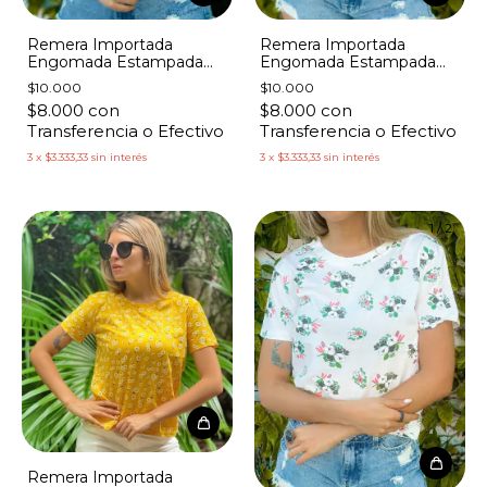
Remera Importada
Remera Importada
Engomada Estampada
Engomada Estampada
Flores Rosa y Verde
Racimos Rojos
$10.000
$10.000
$8.000
con
$8.000
con
Transferencia o Efectivo
Transferencia o Efectivo
3
x
$3.333,33
sin interés
3
x
$3.333,33
sin interés
1
/
2
Remera Importada