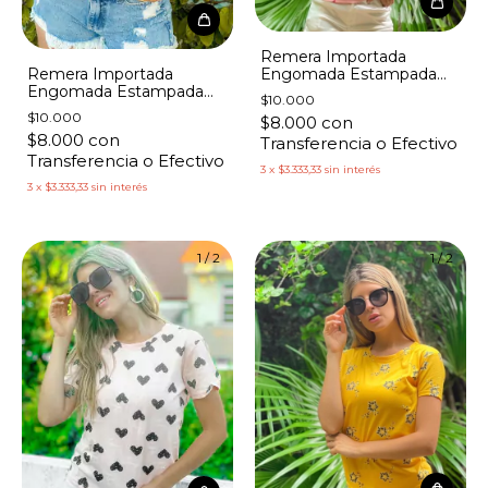
Remera Importada
Engomada Estampada
Remera Importada
Estrellas Colores
Engomada Estampada
$10.000
Flores Lila y Mostaza
$10.000
$8.000
con
$8.000
con
Transferencia o Efectivo
Transferencia o Efectivo
3
x
$3.333,33
sin interés
3
x
$3.333,33
sin interés
1
/
2
1
/
2