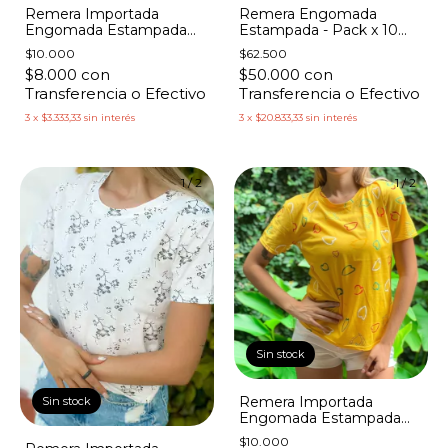
Remera Importada
Remera Engomada
Engomada Estampada
Estampada - Pack x 10
Labios Rosas
Surtidas
$10.000
$62.500
$8.000
con
$50.000
con
Transferencia o Efectivo
Transferencia o Efectivo
3
x
$3.333,33
sin interés
3
x
$20.833,33
sin interés
1
/
2
1
/
2
Sin stock
Remera Importada
Sin stock
Engomada Estampada
Corazones Colores
$10.000