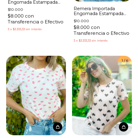
Engomada Estampada
Margaritas
Remera Importada
$10.000
Engomada Estampada
$8.000
con
Racimos Verdes
$10.000
Transferencia o Efectivo
$8.000
con
3
x
$3.333,33
sin interés
Transferencia o Efectivo
3
x
$3.333,33
sin interés
1
/
2
1
/
6