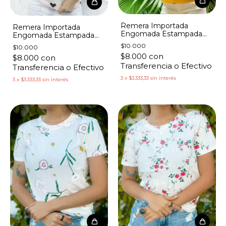
Remera Importada
Remera Importada
Engomada Estampada
Engomada Estampada
Flores Azules
Pink Corazones
$10.000
$10.000
$8.000
con
$8.000
con
Transferencia o Efectivo
Transferencia o Efectivo
3
x
$3.333,33
sin interés
3
x
$3.333,33
sin interés
1
/
2
1
/
2