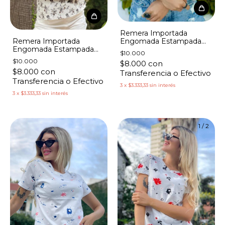
Remera Importada
Engomada Estampada
Remera Importada
Florcitas Blancas con
Engomada Estampada
$10.000
Puntitos
Flores Vison
$10.000
$8.000
con
$8.000
con
Transferencia o Efectivo
Transferencia o Efectivo
3
x
$3.333,33
sin interés
3
x
$3.333,33
sin interés
1
/
2