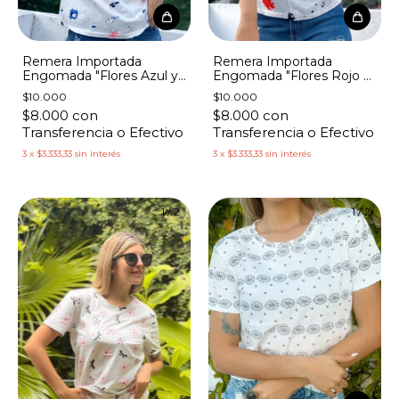
Remera Importada
Remera Importada
Engomada "Flores Azul y
Engomada "Flores Rojo y
Fuxia"
Marino"
$10.000
$10.000
$8.000
con
$8.000
con
Transferencia o Efectivo
Transferencia o Efectivo
3
x
$3.333,33
sin interés
3
x
$3.333,33
sin interés
1
/
2
1
/
2