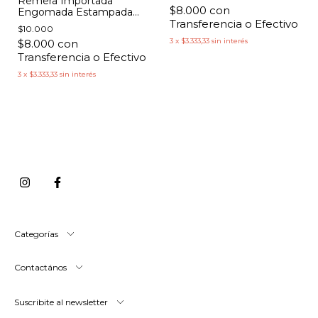
Remera Importada
$8.000
con
Engomada Estampada
Transferencia o Efectivo
Florcitas Negras
$10.000
3
x
$3.333,33
sin interés
$8.000
con
Transferencia o Efectivo
3
x
$3.333,33
sin interés
Categorías
Contactános
Suscribite al newsletter