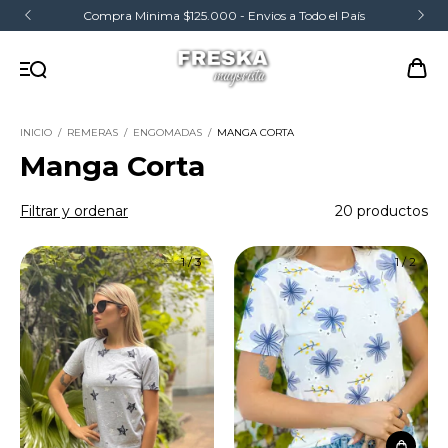
Compra Minima $125.000 - Envios a Todo el País
INICIO
/
REMERAS
/
ENGOMADAS
/
MANGA CORTA
Manga Corta
Filtrar y ordenar
20 productos
1
/
3
1
/
2