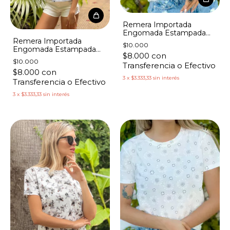
Remera Importada
Engomada Estampada
Remera Importada
Flores Celestes
$10.000
Engomada Estampada
$8.000
con
Estrellas Azules
$10.000
Transferencia o Efectivo
$8.000
con
3
x
$3.333,33
sin interés
Transferencia o Efectivo
3
x
$3.333,33
sin interés
1
/
2
1
/
2