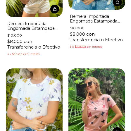
Remera Importada
Engomada Estampada
Remera Importada
Margaritas Azules
$10.000
Engomada Estampada
Flores y Moños
$8.000
con
$10.000
Transferencia o Efectivo
$8.000
con
Transferencia o Efectivo
3
x
$3.333,33
sin interés
3
x
$3.333,33
sin interés
1
/
3
1
/
2