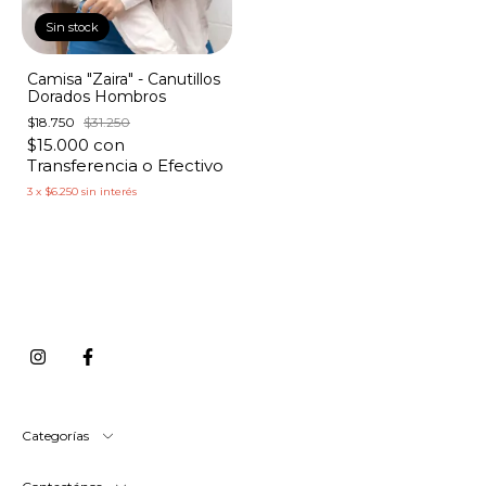
Sin stock
Camisa "Zaira" - Canutillos
Dorados Hombros
$18.750
$31.250
$15.000
con
Transferencia o Efectivo
3
x
$6.250
sin interés
Categorías