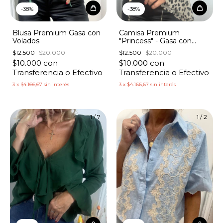
-
38
%
-
38
%
Blusa Premium Gasa con
Camisa Premium
Volados
"Princess" - Gasa con
Volados Estampada
$12.500
$20.000
$12.500
$20.000
$10.000
con
$10.000
con
Transferencia o Efectivo
Transferencia o Efectivo
3
x
$4.166,67
sin interés
3
x
$4.166,67
sin interés
1
/
7
1
/
2