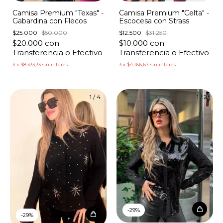
Camisa Premium "Texas" -
Camisa Premium "Celta" -
Gabardina con Flecos
Escocesa con Strass
$25.000
$50.000
$12.500
$31.250
$20.000
con
$10.000
con
Transferencia o Efectivo
Transferencia o Efectivo
3
x
$8.333,33
sin interés
3
x
$4.166,67
sin interés
1
/
4
1
/
2
-
29
%
-
29
%