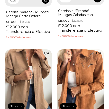
-
20
%
Camisola "Brenda" -
Camisa "Karen" - Plumeti
Mangas Caladas con
Manga Corta Oxford
Nudo
$15.000
$22.500
$15.000
$18.750
$12.000
con
$12.000
con
Transferencia o Efectivo
Transferencia o Efectivo
3
x
$5.000
sin interés
3
x
$5.000
sin interés
1
/
4
1
/
4
Sin stock
Sin stock