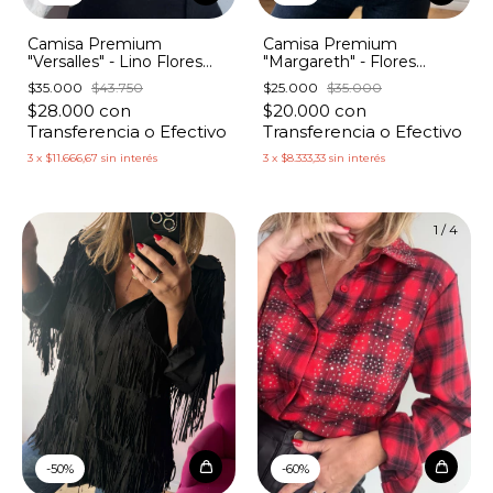
Camisa Premium
Camisa Premium
"Versalles" - Lino Flores
"Margareth" - Flores
Bordadas con Lentejuelas
Encaje con Lentejuelas
$35.000
$43.750
$25.000
$35.000
$28.000
con
$20.000
con
Transferencia o Efectivo
Transferencia o Efectivo
3
x
$11.666,67
sin interés
3
x
$8.333,33
sin interés
1
/
4
-
50
%
-
60
%