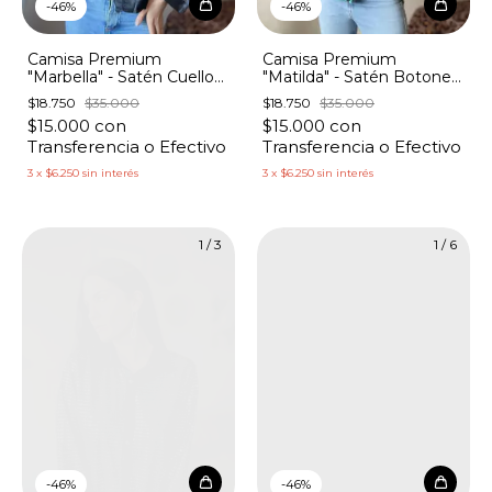
-
46
%
-
46
%
Camisa Premium
Camisa Premium
"Marbella" - Satén Cuello
"Matilda" - Satén Botones
'V'
Brillantes
$18.750
$35.000
$18.750
$35.000
$15.000
con
$15.000
con
Transferencia o Efectivo
Transferencia o Efectivo
3
x
$6.250
sin interés
3
x
$6.250
sin interés
1
/
3
1
/
6
-
46
%
-
46
%