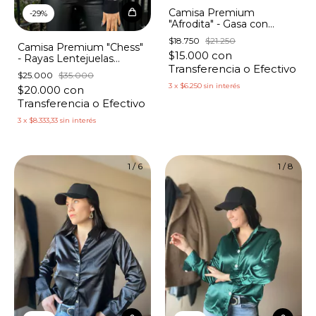
Camisa Premium
-
29
%
"Afrodita" - Gasa con
Lunares Dorados
$18.750
$21.250
Camisa Premium "Chess"
$15.000
con
- Rayas Lentejuelas
Transferencia o Efectivo
Contratono Botones
$25.000
$35.000
Corazón
3
x
$6.250
sin interés
$20.000
con
Transferencia o Efectivo
3
x
$8.333,33
sin interés
1
/
6
1
/
8