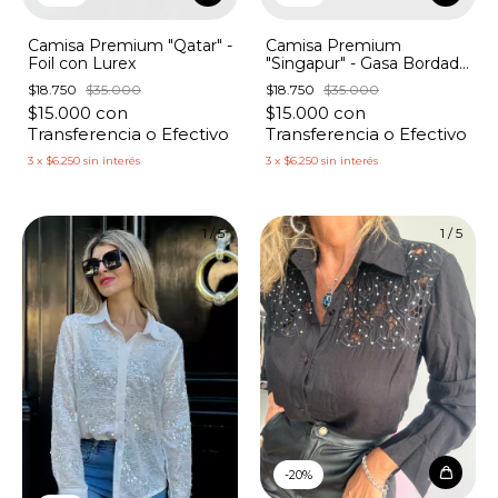
Camisa Premium "Qatar" -
Camisa Premium
Foil con Lurex
"Singapur" - Gasa Bordada
A.Print
$18.750
$35.000
$18.750
$35.000
$15.000
con
$15.000
con
Transferencia o Efectivo
Transferencia o Efectivo
3
x
$6.250
sin interés
3
x
$6.250
sin interés
1
/
5
1
/
5
-
20
%