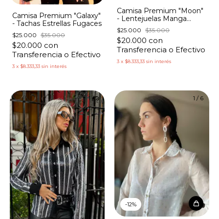
Camisa Premium "Moon"
Camisa Premium "Galaxy"
- Lentejuelas Manga
- Tachas Estrellas Fugaces
Broderie
$25.000
$35.000
$25.000
$35.000
$20.000
con
$20.000
con
Transferencia o Efectivo
Transferencia o Efectivo
3
x
$8.333,33
sin interés
3
x
$8.333,33
sin interés
1
/
2
1
/
6
-
12
%