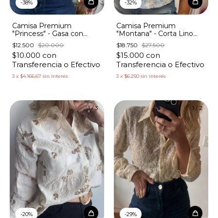
-
38
%
-
32
%
Camisa Premium
Camisa Premium
"Princess" - Gasa con
"Montana" - Corta Lino
Volados
Bordada
$12.500
$20.000
$18.750
$27.500
$10.000
con
$15.000
con
Transferencia o Efectivo
Transferencia o Efectivo
3
x
$4.166,67
sin interés
3
x
$6.250
sin interés
1
/
3
1
/
2
-
20
%
-
29
%