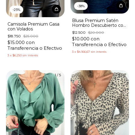
-
38
%
-
25
%
Blusa Premium Satén
Camisola Premium Gasa
Hombro Descubierto con
con Volados
Tachas
$12.500
$20.000
$18.750
$25.000
$10.000
con
$15.000
con
Transferencia o Efectivo
Transferencia o Efectivo
3
x
$4.166,67
sin interés
3
x
$6.250
sin interés
1
/
5
1
/
2