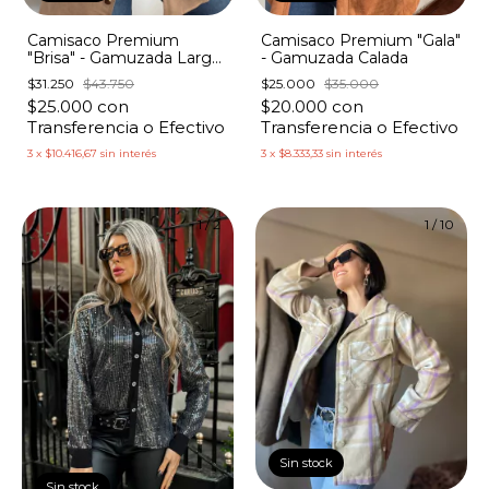
Camisaco Premium
Camisaco Premium "Gala"
"Brisa" - Gamuzada Larga
- Gamuzada Calada
con Broches Dorados
$31.250
$43.750
$25.000
$35.000
$25.000
con
$20.000
con
Transferencia o Efectivo
Transferencia o Efectivo
3
x
$10.416,67
sin interés
3
x
$8.333,33
sin interés
1
/
2
1
/
10
Sin stock
Sin stock