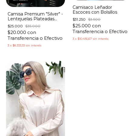
Camisaco Leñador
Escoces con Bolsillos
Camisa Premium "Silver" -
Lentejuelas Plateadas
$31.250
$3.500
Botones Brillantes
$25.000
con
$25.000
$35.000
Transferencia o Efectivo
$20.000
con
Transferencia o Efectivo
3
x
$10.416,67
sin interés
3
x
$8.333,33
sin interés
1
/
10