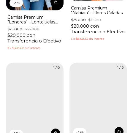
-
29
%
Camisa Premium
"Nahiara" - Flores Caladas
Camisa Premium
con Strass
$25.000
$31.250
"Londres" - Lentejuelas
$20.000
con
Bordadas
$25.000
$35.000
Transferencia o Efectivo
$20.000
con
3
x
$8.333,33
sin interés
Transferencia o Efectivo
3
x
$8.333,33
sin interés
1
/
8
1
/
6
-
33
%