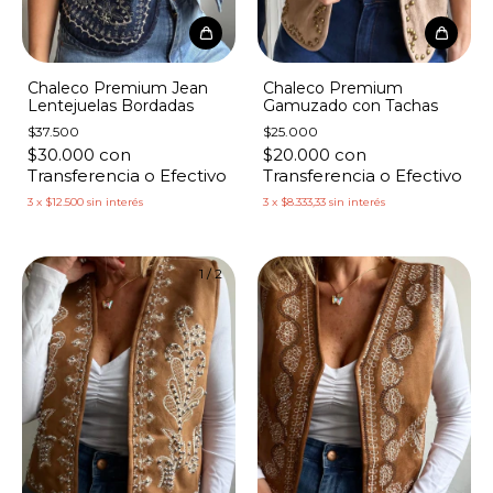
Chaleco Premium Jean
Chaleco Premium
Lentejuelas Bordadas
Gamuzado con Tachas
$37.500
$25.000
$30.000
con
$20.000
con
Transferencia o Efectivo
Transferencia o Efectivo
3
x
$12.500
sin interés
3
x
$8.333,33
sin interés
1
/
2