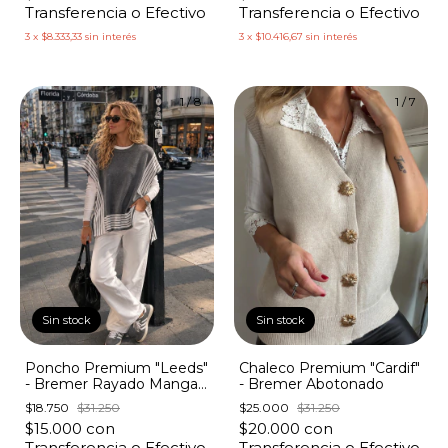
Transferencia o Efectivo
Transferencia o Efectivo
3
x
$8.333,33
sin interés
3
x
$10.416,67
sin interés
1
/
8
1
/
7
Sin stock
Sin stock
Poncho Premium "Leeds"
Chaleco Premium "Cardif"
- Bremer Rayado Manga
- Bremer Abotonado
Corta
$18.750
$31.250
$25.000
$31.250
$15.000
con
$20.000
con
Transferencia o Efectivo
Transferencia o Efectivo