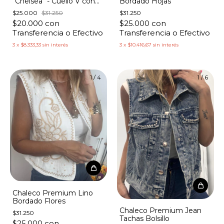
Bordado Hojas
"Chelsea" - Cuello V con
Tachas
$31.250
$25.000
$31.250
$25.000
con
$20.000
con
Transferencia o Efectivo
Transferencia o Efectivo
3
x
$10.416,67
sin interés
3
x
$8.333,33
sin interés
1
/
4
1
/
6
Chaleco Premium Lino
Bordado Flores
Chaleco Premium Jean
$31.250
Tachas Bolsillo
$25.000
con