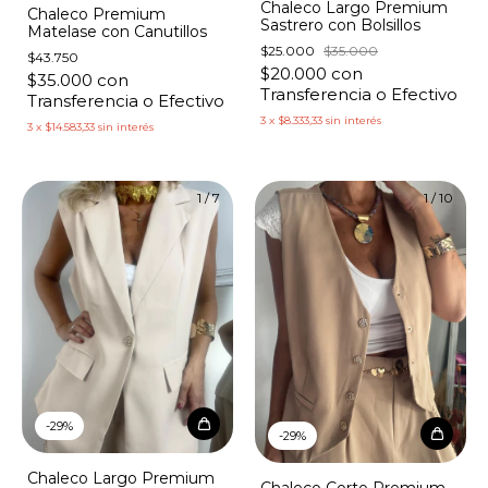
Chaleco Largo Premium
Chaleco Premium
Sastrero con Bolsillos
Matelase con Canutillos
$25.000
$35.000
$43.750
$20.000
con
$35.000
con
Transferencia o Efectivo
Transferencia o Efectivo
3
x
$8.333,33
sin interés
3
x
$14.583,33
sin interés
1
/
7
1
/
10
-
29
%
-
29
%
Chaleco Largo Premium
Chaleco Corto Premium