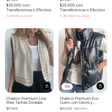
$30.000
con
$25.000
con
Transferencia o Efectivo
Transferencia o Efectivo
3
x
$12.500
sin interés
3
x
$10.416,67
sin interés
1
/
4
1
/
2
-
50
%
Chaleco Premium Lino
Chaleco Premum Eco
Maxi Tachas Doradas
Cuero con Cieres y
Botones
$37.500
$25.000
$50.000