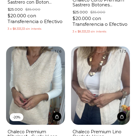
Sastrero con Boton
Sastrero Botones
Brillante
Brillantes
$25.000
$35.000
$25.000
$35.000
$20.000
con
$20.000
con
Transferencia o Efectivo
Transferencia o Efectivo
3
x
$8.333,33
sin interés
3
x
$8.333,33
sin interés
1
/
6
1
/
3
-
20
%
Chaleco Premium Lino
Chaleco Premium