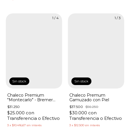
1
/
4
1
/
3
Sin stock
Sin stock
Chaleco Premium
Chaleco Premum
"Montecarlo" - Bremer
Gamuzado con Piel
Botones Dorados
$31.250
$37.500
$56.250
Laterales
$25.000
con
$30.000
con
Transferencia o Efectivo
Transferencia o Efectivo
3
x
$10.416,67
sin interés
3
x
$12.500
sin interés