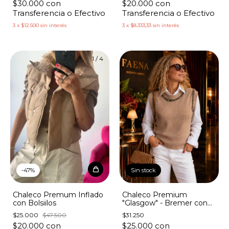
$30.000
con
$20.000
con
Transferencia o Efectivo
Transferencia o Efectivo
3
x
$12.500
sin interés
3
x
$8.333,33
sin interés
1
/
4
1
/
7
-
47
%
Sin stock
Chaleco Premum Inflado
Chaleco Premium
con Bolsiilos
"Glasgow" - Bremer con
Piedras
$25.000
$47.500
$31.250
$20.000
con
$25.000
con