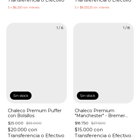
3
x
$6.250
sin interés
3
x
$8.333,33
sin interés
1
/
6
1
/
8
Sin stock
Sin stock
Chaleco Premum Puffer
Chaleco Premium
con Bolsillos
"Manchester" - Bremer
Cuello V Ochitos
$25.000
$35.000
$18.750
$27.500
$20.000
con
$15.000
con
Transferencia o Efectivo
Transferencia o Efectivo