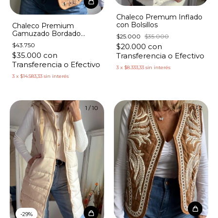
Chaleco Premum Inflado
con Bolsillos
Chaleco Premium
Gamuzado Bordado
$25.000
$35.000
Florcitas
$43.750
$20.000
con
$35.000
con
Transferencia o Efectivo
Transferencia o Efectivo
3
x
$8.333,33
sin interés
3
x
$14.583,33
sin interés
1
/
10
1
/
2
-
29
%