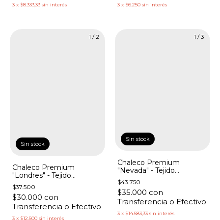
3
x
$8.333,33
sin interés
3
x
$6.250
sin interés
1
/
2
1
/
3
Sin stock
Sin stock
Chaleco Premium
Chaleco Premium
"Nevada" - Tejido
"Londres" - Tejido
Cachemire Bordado
$43.750
Cachemire Botones
$37.500
Laterales
$35.000
con
$30.000
con
Transferencia o Efectivo
Transferencia o Efectivo
3
x
$14.583,33
sin interés
3
x
$12.500
sin interés