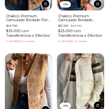
-
29
%
Chaleco Premium
Chaleco Premium
Gamuzado Bordado Flor
Gamuzado Bordado
con Perlas
Hojitas Lentejuelas
$43.750
$31.250
$43.750
$35.000
con
$25.000
con
Transferencia o Efectivo
Transferencia o Efectivo
3
x
$14.583,33
sin interés
3
x
$10.416,67
sin interés
1
/
4
-
29
%