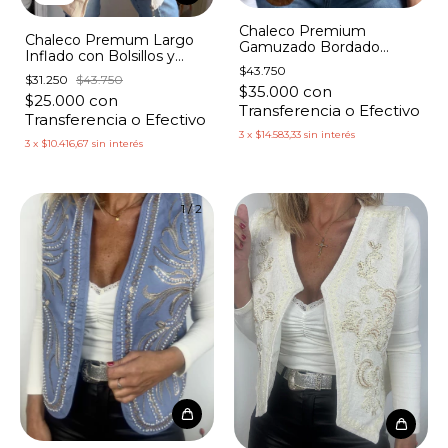
Chaleco Premium
Chaleco Premum Largo
Gamuzado Bordado
Inflado con Bolsillos y
Piedras y Canutillos
Capucha
$43.750
$31.250
$43.750
$35.000
con
$25.000
con
Transferencia o Efectivo
Transferencia o Efectivo
3
x
$14.583,33
sin interés
3
x
$10.416,67
sin interés
1
/
2