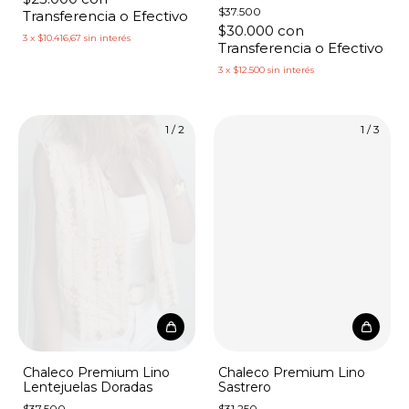
$37.500
Transferencia o Efectivo
$30.000
con
3
x
$10.416,67
sin interés
Transferencia o Efectivo
3
x
$12.500
sin interés
1
/
2
1
/
3
Chaleco Premium Lino
Chaleco Premium Lino
Lentejuelas Doradas
Sastrero
$37.500
$31.250