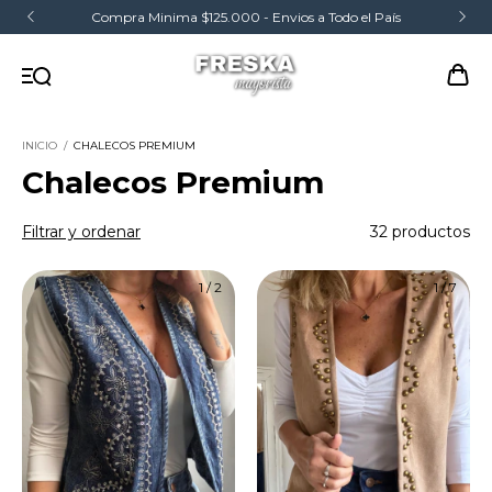
Compra Minima $125.000 - Envios a Todo el País
INICIO
/
CHALECOS PREMIUM
Chalecos Premium
Filtrar y ordenar
32 productos
1
/
2
1
/
7