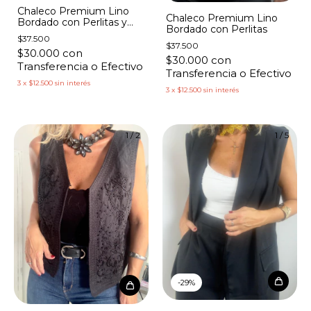
Chaleco Premium Lino
Chaleco Premium Lino
Bordado con Perlitas y
Bordado con Perlitas
Lentejuelas
$37.500
$37.500
$30.000
con
$30.000
con
Transferencia o Efectivo
Transferencia o Efectivo
3
x
$12.500
sin interés
3
x
$12.500
sin interés
1
/
2
1
/
5
-
29
%